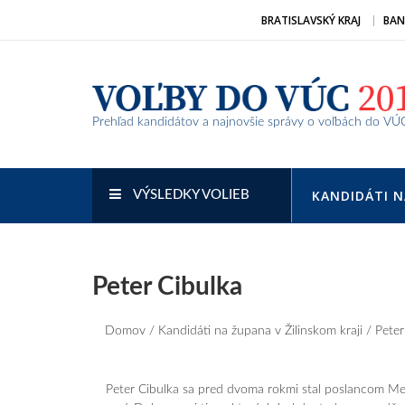
Prejsť
BRATISLAVSKÝ KRAJ
BAN
na
obsah
Prehľad kandidátov a najnovšie správy o voľbách do VÚ
KANDIDÁTI 
VÝSLEDKY VOLIEB
Peter Cibulka
Domov
/
Kandidáti na župana v Žilinskom kraji
/ Peter
Peter Cibulka sa pred dvoma rokmi stal poslancom Mests