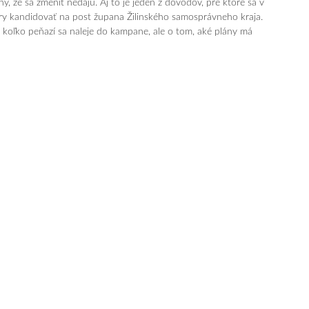
ý, že sa zmeniť nedajú. Aj to je jeden z dôvodov, pre ktoré sa v
ry kandidovať na post župana Žilinského samosprávneho kraja.
 koľko peňazí sa naleje do kampane, ale o tom, aké plány má