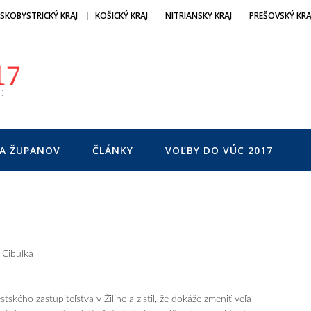
SKOBYSTRICKÝ KRAJ
KOŠICKÝ KRAJ
NITRIANSKY KRAJ
PREŠOVSKÝ KRA
C
NA ŽUPANOV
ČLÁNKY
VOĽBY DO VÚC 2017
 Cibulka
kého zastupiteľ­stva v Žiline a zistil, že dokáže zmeniť veľa