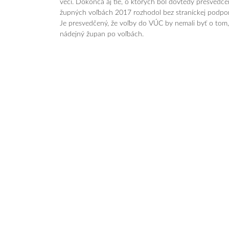
vecí. Dokonca aj tie, o ktorých bol dovtedy presvedčen
župných voľbách 2017 rozhodol bez straníc­kej podpo
Je presvedčený, že voľby do VÚC by nemali byť o tom,
nádejný župan po voľbách.