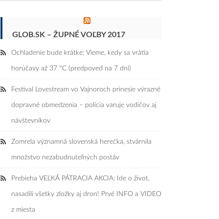
GLOB.SK – ŽUPNÉ VOĽBY 2017
Ochladenie bude krátke: Vieme, kedy sa vrátia
horúčavy až 37 °C (predpoveď na 7 dní)
Festival Lovestream vo Vajnoroch prinesie výrazné
dopravné obmedzenia – polícia varuje vodičov aj
návštevníkov
Zomrela významná slovenská herečka, stvárnila
množstvo nezabudnuteľných postáv
Prebieha VEĽKÁ PÁTRACIA AKCIA: Ide o život,
nasadili všetky zložky aj dron! Prvé INFO a VIDEO
z miesta