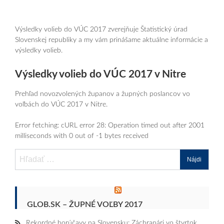
Výsledky volieb do VÚC 2017 zverejňuje Štatistický úrad
Slovenskej republiky a my vám prinášame aktuálne informácie a
výsledky volieb.
Výsledky volieb do VÚC 2017 v Nitre
Prehľad novozvolených županov a župných poslancov vo
voľbách do VÚC 2017 v Nitre.
Error fetching: cURL error 28: Operation timed out after 2001
milliseconds with 0 out of -1 bytes received
Hľadať:
GLOB.SK – ŽUPNÉ VOĽBY 2017
Rekordné horúčavy na Slovensku: Záchranári vo štvrtok