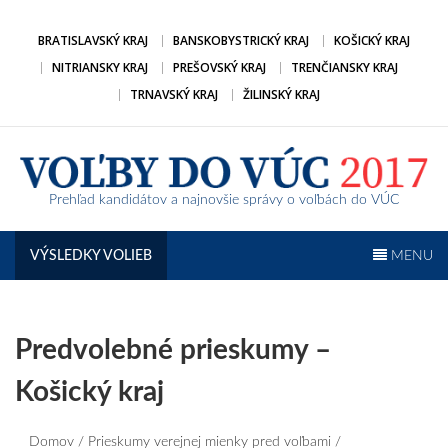
Prejsť
na
BRATISLAVSKÝ KRAJ
BANSKOBYSTRICKÝ KRAJ
KOŠICKÝ KRAJ
obsah
NITRIANSKY KRAJ
PREŠOVSKÝ KRAJ
TRENČIANSKY KRAJ
TRNAVSKÝ KRAJ
ŽILINSKÝ KRAJ
Prehľad kandidátov a najnovšie správy o voľbách do VÚC
VÝSLEDKY VOLIEB
MENU
Predvolebné prieskumy –
Košický kraj
Domov
/
Prieskumy verejnej mienky pred voľbami
/