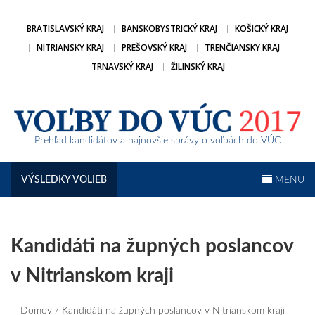
Prejsť
na
BRATISLAVSKÝ KRAJ
BANSKOBYSTRICKÝ KRAJ
KOŠICKÝ KRAJ
obsah
NITRIANSKY KRAJ
PREŠOVSKÝ KRAJ
TRENČIANSKY KRAJ
TRNAVSKÝ KRAJ
ŽILINSKÝ KRAJ
Prehľad kandidátov a najnovšie správy o voľbách do VÚC
VÝSLEDKY VOLIEB
MENU
Kandidáti na župných poslancov
v Nitrianskom kraji
Domov
/ Kandidáti na župných poslancov v Nitrianskom kraji