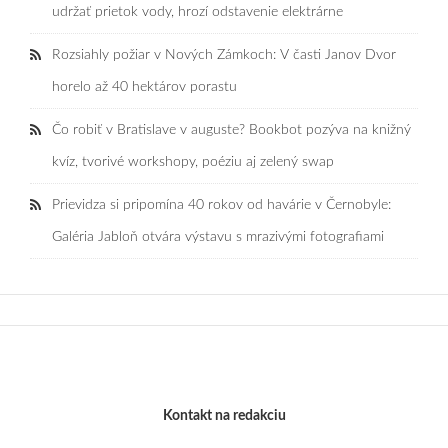
udržať prietok vody, hrozí odstavenie elektrárne
Rozsiahly požiar v Nových Zámkoch: V časti Janov Dvor
horelo až 40 hektárov porastu
Čo robiť v Bratislave v auguste? Bookbot pozýva na knižný
kvíz, tvorivé workshopy, poéziu aj zelený swap
Prievidza si pripomína 40 rokov od havárie v Černobyle:
Galéria Jabloň otvára výstavu s mrazivými fotografiami
Kontakt na redakciu